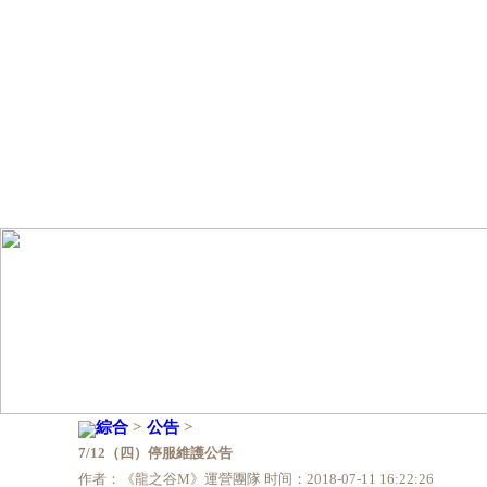
綜合
>
公告
>
7/12（四）停服維護公告
作者：《龍之谷M》運營團隊
时间：2018-07-11 16:22:26